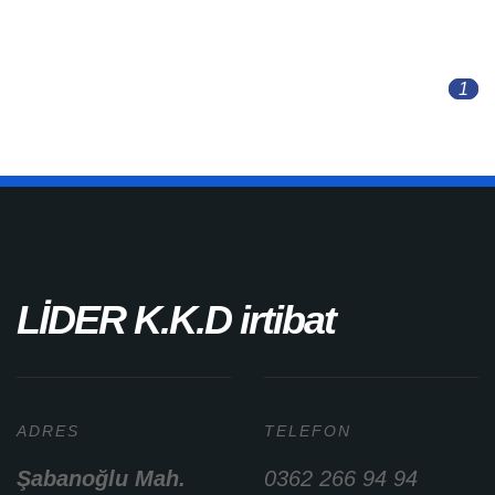
service.
1
LİDER K.K.D irtibat
ADRES
TELEFON
Şabanoğlu Mah.
0362 266 94 94