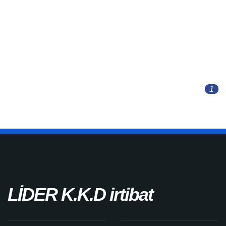
Get The Brochure
Download the pdf file of latest update for this
service.
1
LİDER K.K.D irtibat