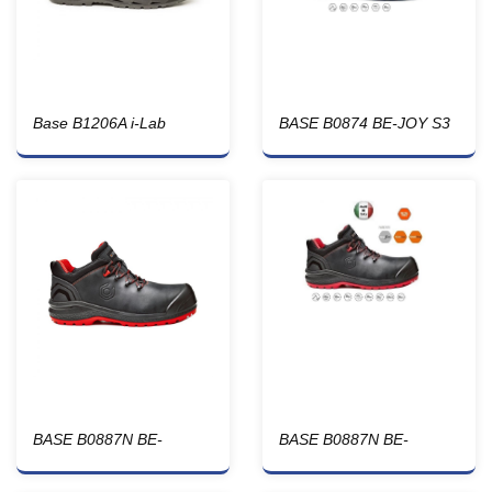
Base B1206A i-Lab
BASE B0874 BE-JOY S3
SRC İŞ AYAKKABISI
BASE B0887N BE-
BASE B0887N BE-
UNIFORM S3 HRO CI HI
UNIFORM S3 HRO CI HI
SRC
SRC