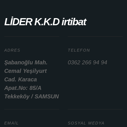
LİDER K.K.D irtibat
ADRES
TELEFON
Şabanoğlu Mah.
0362 266 94 94
Cemal Yeşilyurt
Cad. Karaca
Apat.No: 85/A
Tekkeköy / SAMSUN
EMAIL
SOSYAL MEDYA