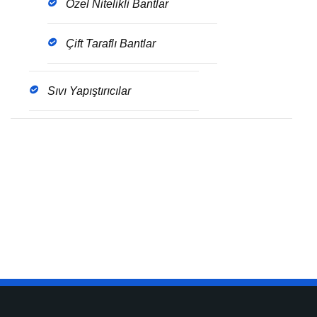
Özel Nitelikli Bantlar
Çift Taraflı Bantlar
Sıvı Yapıştırıcılar
Get The Brochure
Download the pdf file of latest update for this
service.