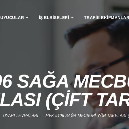
RUYUCULAR
İŞ ELBİSELERİ
TRAFİK EKİPMANLAR
06 SAĞA MECB
LASI (ÇİFT TAR
Z:
UYARI LEVHALARI
MFK 9106 SAĞA MECBURİ YÖN TABELASI (