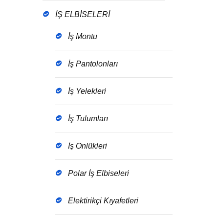
İŞ ELBİSELERİ
İş Montu
İş Pantolonları
İş Yelekleri
İş Tulumları
İş Önlükleri
Polar İş Elbiseleri
Elektirikçi Kıyafetleri