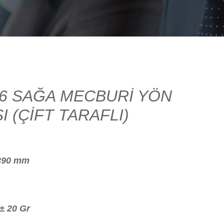
6 SAĞA MECBURİ YÖN
I (ÇİFT TARAFLI)
x390 mm
 ± 20 Gr