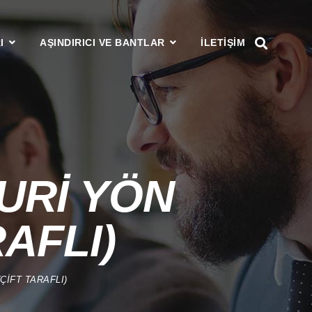
I
AŞINDIRICI VE BANTLAR
ILETIŞIM
URİ YÖN
AFLI)
ÇİFT TARAFLI)