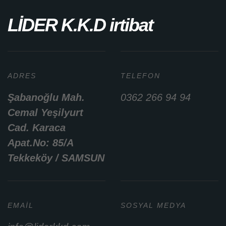
LİDER K.K.D irtibat
ADRES
TELEFON
Şabanoğlu Mah.
0362 266 94 94
Cemal Yeşilyurt
Cad. Karaca
Apat.No: 85/A
Tekkeköy / SAMSUN
EMAIL
SOSYAL MEDYA