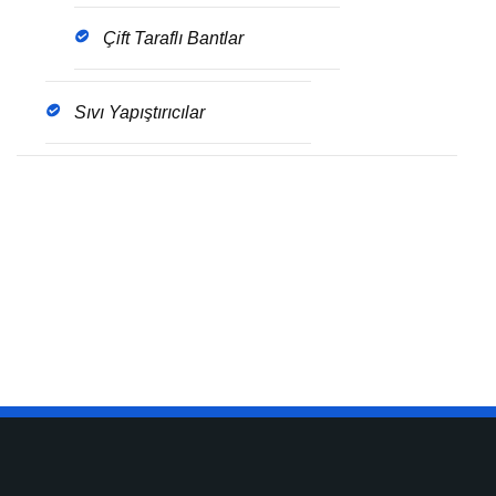
Çift Taraflı Bantlar
Sıvı Yapıştırıcılar
Get The Brochure
Download the pdf file of latest update for this
service.