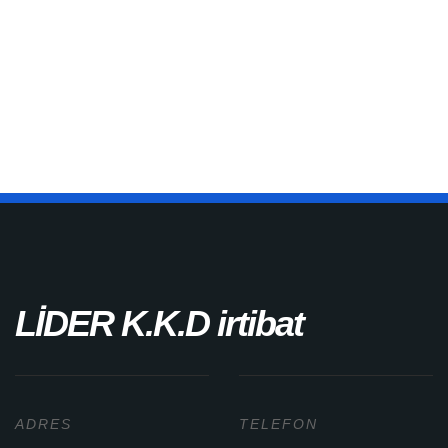
Get The Brochure
Download the pdf file of latest update for this
service.
LİDER K.K.D irtibat
ADRES
TELEFON