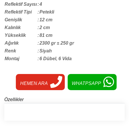
Reflektif Sayısı
:
4
Reflektif Tipi
:
Petekli
Genişlik
:
12 cm
Kalınlık
:
2 cm
Yükseklik
:
81 cm
Ağırlık
:
2300 gr ± 250 gr
Renk
:
Siyah
Montaj
:
6 Dübel, 6 Vida
HEMEN ARA
WHATPSAPP
Özellikler