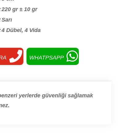
:
220 gr ± 10 gr
:
Sarı
:
4 Dübel, 4 Vida
RA
WHATPSAPP
e benzeri yerlerde güvenliği sağlamak
mez.