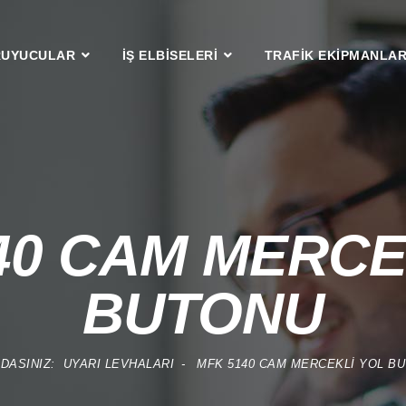
RUYUCULAR
İŞ ELBİSELERİ
TRAFİK EKİPMANLAR
40 CAM MERCE
BUTONU
DASINIZ:
UYARI LEVHALARI
MFK 5140 CAM MERCEKLİ YOL B