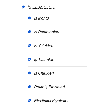
İŞ ELBİSELERİ
İş Montu
İş Pantolonları
İş Yelekleri
İş Tulumları
İş Önlükleri
Polar İş Elbiseleri
Elektirikçi Kıyafetleri