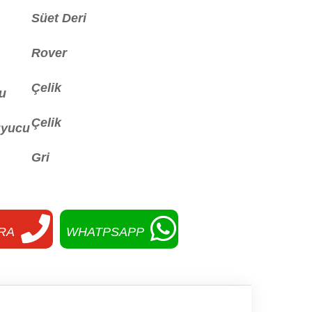
Süet Deri
Rover
Çelik
u
Çelik
uyucu
Gri
RA
WHATPSAPP