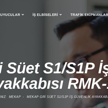
RUYUCULAR
İŞ ELBİSELERİ
TRAFİK EKİPMANLAR
 Süet S1/S1P İ
yakkabısı RMK-
INIZ:
MEKAP
MEKAP GRI SÜET S1/S1P İŞ GÜVENLIK AYAKKABI