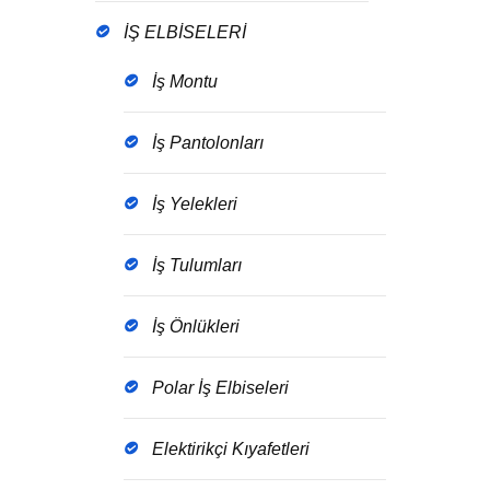
İŞ ELBİSELERİ
İş Montu
İş Pantolonları
İş Yelekleri
İş Tulumları
İş Önlükleri
Polar İş Elbiseleri
Elektirikçi Kıyafetleri