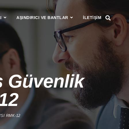
I
AŞINDIRICI VE BANTLAR
ILETIŞIM
ş Güvenlik
12
SI RMK-12