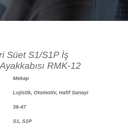
i Süet S1/S1P İş
 Ayakkabısı RMK-12
Mekap
Lojistik, Otomotiv, Hafif Sanayi
36-47
S1, S1P