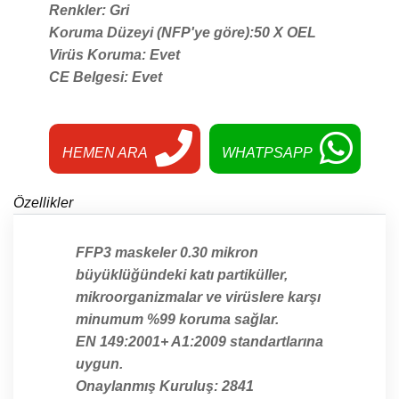
Renkler: Gri
Koruma Düzeyi (NFP'ye göre):50 X OEL
Virüs Koruma: Evet
CE Belgesi: Evet
HEMEN ARA
WHATPSAPP
Özellikler
FFP3 maskeler 0.30 mikron
büyüklüğündeki katı partiküller,
mikroorganizmalar ve virüslere karşı
minumum %99 koruma sağlar.
EN 149:2001+ A1:2009 standartlarına
uygun.
Onaylanmış Kuruluş: 2841