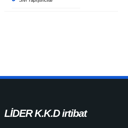
Sıvı Yapıştırıcılar
Get The Brochure
Download the pdf file of latest update for this
service.
LİDER K.K.D irtibat