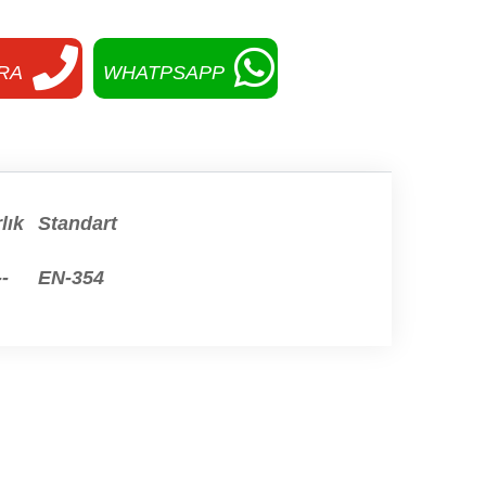
RA
WHATPSAPP
lık
Standart
--
EN-354