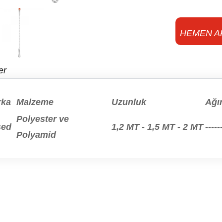
HEMEN A
er
rka
Malzeme
Uzunluk
Ağır
Polyester ve
sed
1,2 MT - 1,5 MT - 2 MT
-----
Polyamid