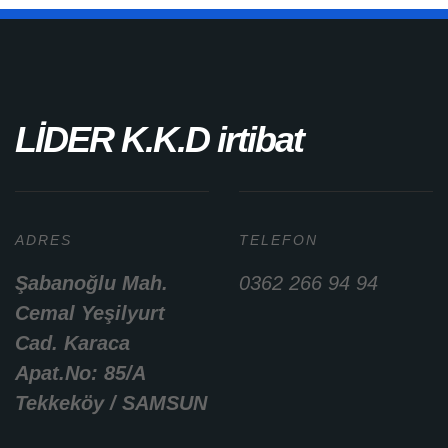
LİDER K.K.D irtibat
ADRES
TELEFON
Şabanoğlu Mah.
0362 266 94 94
Cemal Yeşilyurt
Cad. Karaca
Apat.No: 85/A
Tekkeköy / SAMSUN