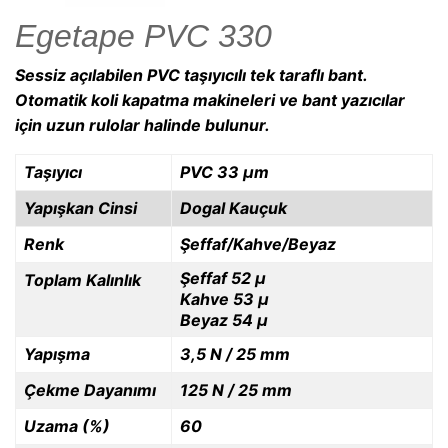
Egetape PVC 330
Sessiz açılabilen PVC taşıyıcılı tek taraflı bant.
Otomatik koli kapatma makineleri ve bant yazıcılar
için uzun rulolar halinde bulunur.
Taşıyıcı
PVC 33 µm
Yapışkan Cinsi
Dogal Kauçuk
Renk
Şeffaf/Kahve/Beyaz
Şeffaf 52 µ
Toplam Kalınlık
Kahve 53 µ
Beyaz 54 µ
Yapışma
3,5 N / 25 mm
Çekme Dayanımı
125 N / 25 mm
Uzama (%)
60