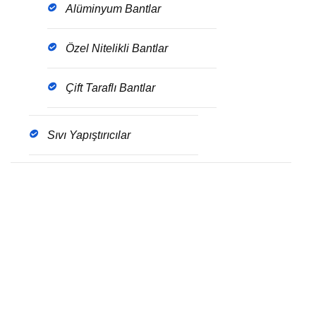
Alüminyum Bantlar
Özel Nitelikli Bantlar
Çift Taraflı Bantlar
Sıvı Yapıştırıcılar
Get The Brochure
Download the pdf file of latest update for this
service.