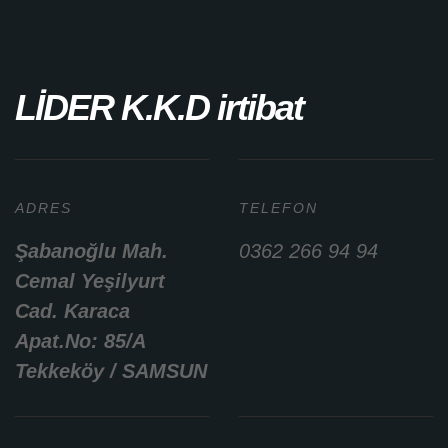
LİDER K.K.D irtibat
ADRES
TELEFON
Şabanoğlu Mah.
0362 266 94 94
Cemal Yeşilyurt
Cad. Karaca
Apat.No: 85/A
Tekkeköy / SAMSUN