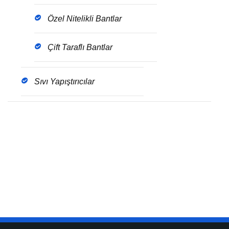
Özel Nitelikli Bantlar
Çift Taraflı Bantlar
Sıvı Yapıştırıcılar
Get The Brochure
Download the pdf file of latest update for this
service.