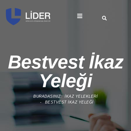
Bestvest İkaz
Yeleği
BURADASINIZ:
İKAZ YELEKLERI
BESTVEST İKAZ YELEĞI