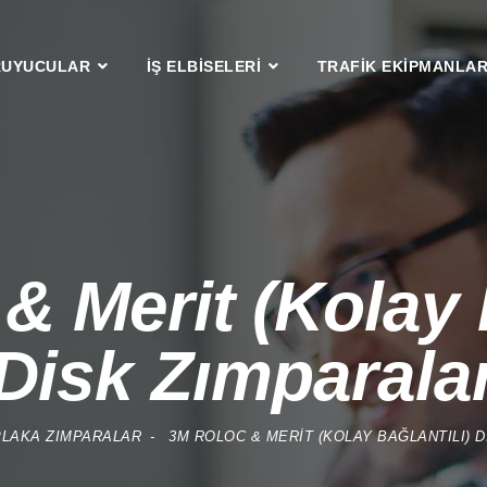
RUYUCULAR
İŞ ELBİSELERİ
TRAFİK EKİPMANLAR
& Merit (Kolay B
Disk Zımparala
PLAKA ZIMPARALAR
3M ROLOC & MERIT (KOLAY BAĞLANTILI) 