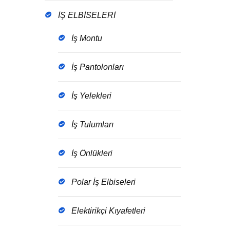
İŞ ELBİSELERİ
İş Montu
İş Pantolonları
İş Yelekleri
İş Tulumları
İş Önlükleri
Polar İş Elbiseleri
Elektirikçi Kıyafetleri